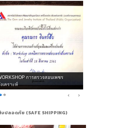
กียรติบัตร จิวลี่ และอัญมณี คุณทิพย์
ส่งปลอดภัย (SAFE SHIPPING)