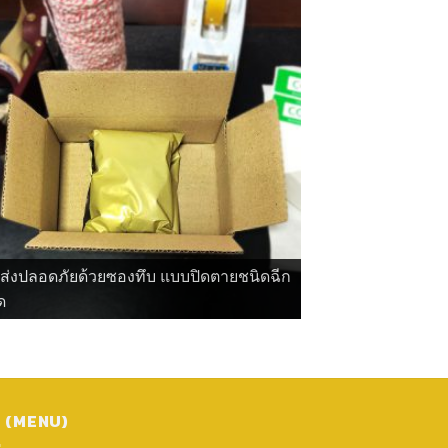
ดส่งปลอดภัยด้วยซองทึบ แบบปิดตายชนิดฉีก
ด
ู (MENU)