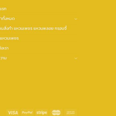
าแรก
้าทั้งหมด
งานสั่งทำ แหวนเพชร แหวนพลอย กรอบจี้
แหวนเพชร
่อเรา
วาม