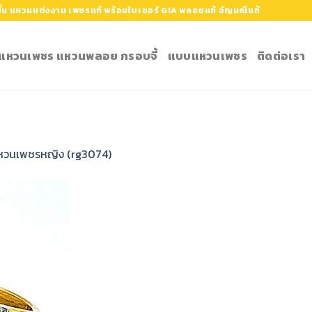
้น แหวนแต่งงาน เพชรแท้ พร้อมใบเซอร์ GIA พลอยแท้ อัญมณีแท้
ำ แหวนเพชร แหวนพลอย กรอบจี้
แบบแหวนเพชร
ติดต่อเรา
หวนเพชรหญิง (rg3074)