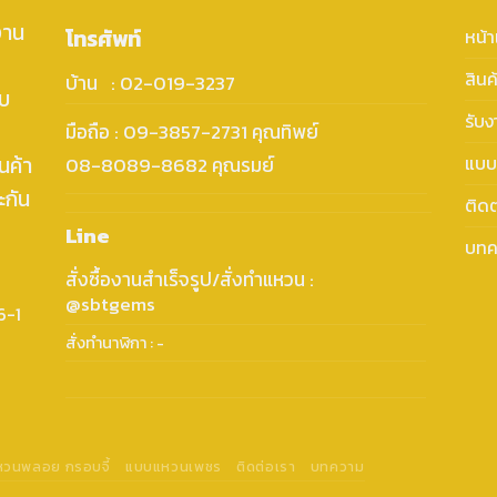
งาน
โทรศัพท์
หน้
สินค
บ้าน : 02-019-3237
ับ
รับ
มือถือ : 09-3857-2731 คุณทิพย์
นค้า
แบบ
08-8089-8682 คุณรมย์
ะกัน
ติดต
Line
บทค
สั่งซื้องานสำเร็จรูป/สั่งทำแหวน :
@sbtgems
6-1
สั่งทำนาฬิกา : -
แหวนพลอย กรอบจี้
แบบแหวนเพชร
ติดต่อเรา
บทความ