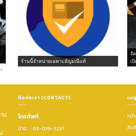
จั
ร้านนี้จำหน่ายเฉพาะอัญมณีแท้
เปิ
ติดต่อเรา (CONTACT)
เมน
งาน
โทรศัพท์
หน้
สินค
บ้าน : 02-019-3237
ับ