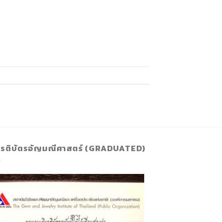
ยรติบัตรอัญมณีศาสตร์ (GRADUATED)