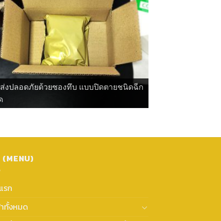
ดส่งปลอดภัยด้วยซองทึบ แบบปิดตายชนิดฉีก
ด
ู (MENU)
าแรก
้าทั้งหมด