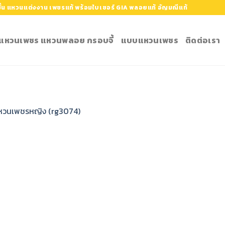
้น แหวนแต่งงาน เพชรแท้ พร้อมใบเซอร์ GIA พลอยแท้ อัญมณีแท้
ำ แหวนเพชร แหวนพลอย กรอบจี้
แบบแหวนเพชร
ติดต่อเรา
หวนเพชรหญิง (rg3074)