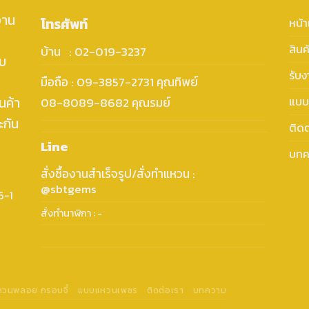
งาน
โทรศัพท์
หน้
สินค
บ้าน : 02-019-3237
ับ
รับ
มือถือ : 09-3857-2731 คุณทิพย์
นค้า
แบบ
08-8089-8682 คุณรมย์
ะกัน
ติดต
Line
บทค
สั่งซื้องานสำเร็จรูป/สั่งทำแหวน :
@sbtgems
6-1
สั่งทำนาฬิกา : -
แหวนพลอย กรอบจี้
แบบแหวนเพชร
ติดต่อเรา
บทความ