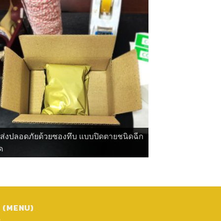
ดส่งปลอดภัยด้วยซองทึบ แบบปิดตายชนิดฉีก
ด
ู (MENU)