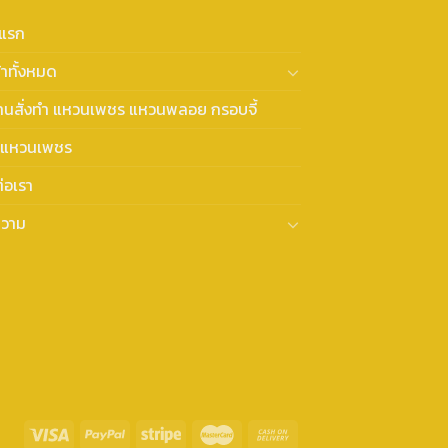
าแรก
้าทั้งหมด
งานสั่งทำ แหวนเพชร แหวนพลอย กรอบจี้
แหวนเพชร
่อเรา
วาม