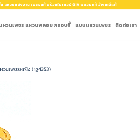
้น แหวนแต่งงาน เพชรแท้ พร้อมใบเซอร์ GIA พลอยแท้ อัญมณีแท้
ำ แหวนเพชร แหวนพลอย กรอบจี้
แบบแหวนเพชร
ติดต่อเรา
หวนเพชรหญิง (rg4353)