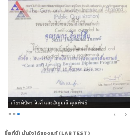
เกียรติบัตร จิวลี่ และอัญมณี คุณทิพย์
ซื้อที่นี่! มั่นใจได้ของแท้ (LAB TEST )