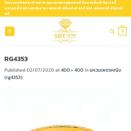
Skip
โรงงานผลิตและจำหน่าย แหวนเพชรพลอยแท้ รับงานสั่งทำจิวเวลรี่
แหวนหมั้น แหวนแต่งงาน เพชรแท้ พร้อมใบเซอร์ GIA พลอยแท้ อัญมณี
to
แท้
content
0
RG4353
Published
02/07/2020
at
400 × 400
in
แหวนเพชรหญิง
(rg4353)