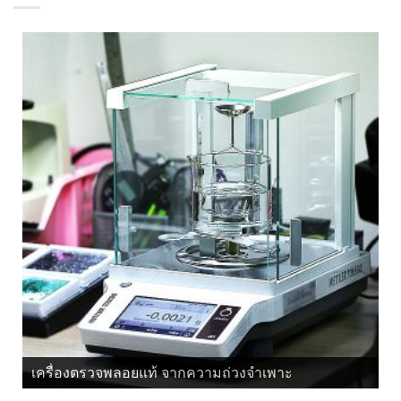
เครื่องตรวจพลอยแท้ จากแสงโพลาไรซ์