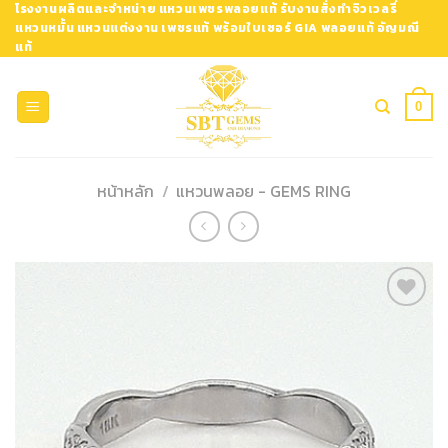
Skip
โรงงานผลิตและจำหน่าย แหวนเพชรพลอยแท้ รับงานสั่งทำจิวเวลรี่
แหวนหมั้น แหวนแต่งงาน เพชรแท้ พร้อมใบเซอร์ GIA พลอยแท้ อัญมณี
to
แท้
content
0
หน้าหลัก
/
แหวนพลอย - GEMS RING
Add to
Wishlist