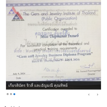
เกียรติบัตร จิวลี่ และอัญมณี คุณทิพย์