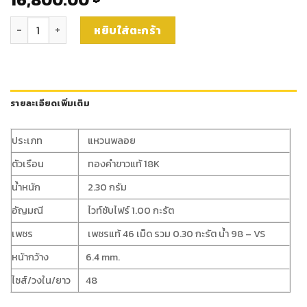
จำนวน แหวนไวท์ซับไฟร์ล้อมเพชรแท้ (rg4389) ชิ้น
หยิบใส่ตะกร้า
รายละเอียดเพิ่มเติม
ประเภท
แหวนพลอย
ตัวเรือน
ทองคำขาวแท้ 18K
น้ำหนัก
2.30 กรัม
อัญมณี
ไวท์ซับไฟร์ 1.00 กะรัต
เพชร
เพชรแท้ 46 เม็ด รวม 0.30 กะรัต น้ำ 98 – VS
หน้ากว้าง
6.4 mm.
ไซส์/วงใน/ยาว
48