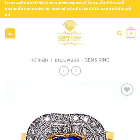
Skip
โรงงานผลิตและจำหน่าย แหวนเพชรพลอยแท้ รับงานสั่งทำจิวเวลรี่
แหวนหมั้น แหวนแต่งงาน เพชรแท้ พร้อมใบเซอร์ GIA พลอยแท้ อัญมณี
to
แท้
content
0
หน้าหลัก
/
แหวนพลอย - GEMS RING
Add to
Wishlist