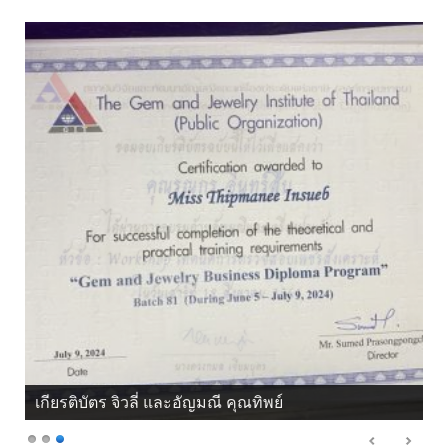
เกียรติบัตร จิวลี่ และอัญมณี คุณทิพย์