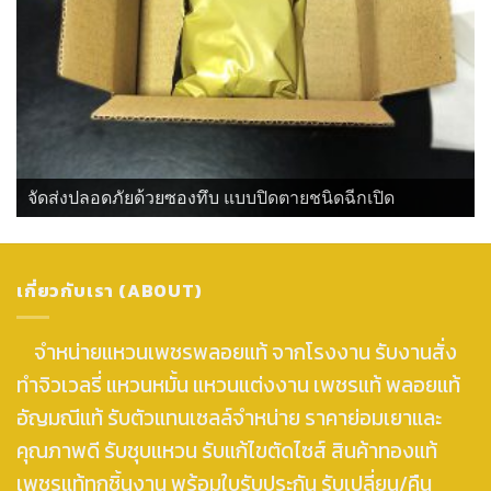
จัดส่งปลอดภัยด้วยซองทึบ แบบปิดตายชนิดฉีกเปิด
เกี่ยวกับเรา (ABOUT)
จำหน่ายแหวนเพชรพลอยแท้ จากโรงงาน รับงานสั่ง
ทำจิวเวลรี่ แหวนหมั้น แหวนแต่งงาน เพชรแท้ พลอยแท้
อัญมณีแท้ รับตัวแทนเซลล์จำหน่าย ราคาย่อมเยาและ
คุณภาพดี รับชุบแหวน รับแก้ไขตัดไซส์ สินค้าทองแท้
เพชรแท้ทุกชิ้นงาน พร้อมใบรับประกัน รับเปลี่ยน/คืน