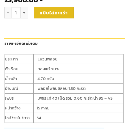
จำนวน แหวนไพลินซิลอนล้อมเพชรแท้ (rg3750) ชิ้น
หยิบใส่ตะกร้า
รายละเอียดเพิ่มเติม
ประเภท
แหวนพลอย
ตัวเรือน
ทองแท้ 90%
น้ำหนัก
4.70 กรัม
อัญมณี
พลอยไพลินซิลอน 1.30 กะรัต
เพชร
เพชรแท้ 40 เม็ด รวม 0.60 กะรัต น้ำ 95 – VS
หน้ากว้าง
15 mm.
ไซส์/วงใน/ยาว
54