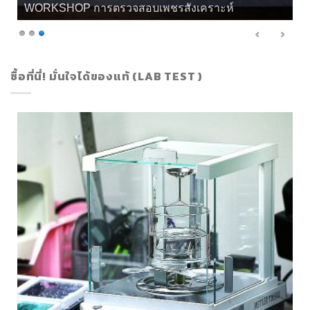
เกียรติบัตร จิวลี่ และอัญมณี คุณทิพย์
ซื้อที่นี่! มั่นใจได้ของแท้ (LAB TEST )