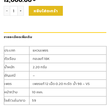
จำนวน แหวนเพชรหญิง (rg4161) ชิ้น
หยิบใส่ตะกร้า
รายละเอียดเพิ่มเติม
ประเภท
แหวนเพชร
ตัวเรือน
ทองแท้ 18K
น้ำหนัก
2.20 กรัม
อัญมณี
–
เพชร
เพชรแท้ 12 เม็ด 0.20 กะรัต น้ำ 98 – VS
หน้ากว้าง
10 mm.
ไซส์/วงใน/ยาว
59