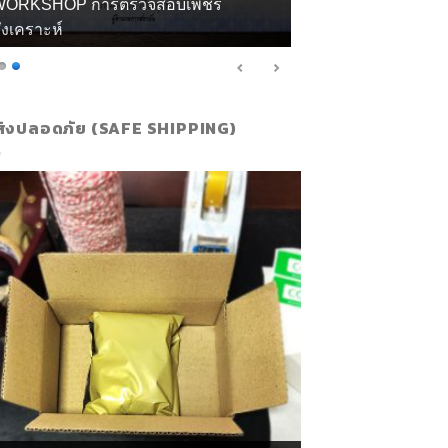
กียรติบัตร จิวลี่ และอัญมณี คุณทิพย์
ส่งปลอดภัย (SAFE SHIPPING)