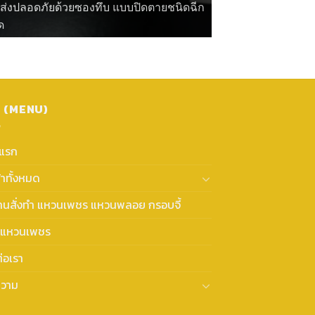
ดส่งปลอดภัยด้วยซองทึบ แบบปิดตายชนิดฉีก
ด
ู (MENU)
าแรก
้าทั้งหมด
งานสั่งทำ แหวนเพชร แหวนพลอย กรอบจี้
แหวนเพชร
่อเรา
วาม