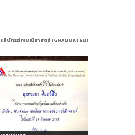
ยรติบัตรอัญมณีศาสตร์ (GRADUATED)