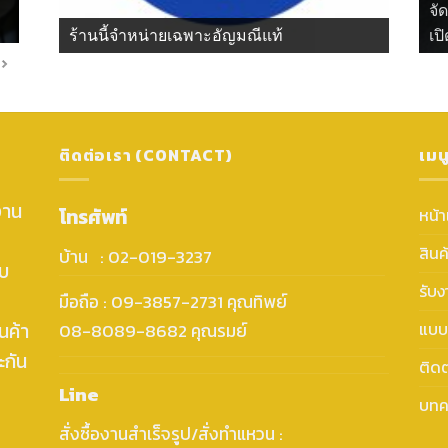
จั
ร้านนี้จำหน่ายเฉพาะอัญมณีแท้
เปิ
ติดต่อเรา (CONTACT)
เมน
งาน
โทรศัพท์
หน้
สินค
บ้าน : 02-019-3237
ับ
รับ
มือถือ : 09-3857-2731 คุณทิพย์
นค้า
แบบ
08-8089-8682 คุณรมย์
ะกัน
ติดต
Line
บทค
สั่งซื้องานสำเร็จรูป/สั่งทำแหวน :