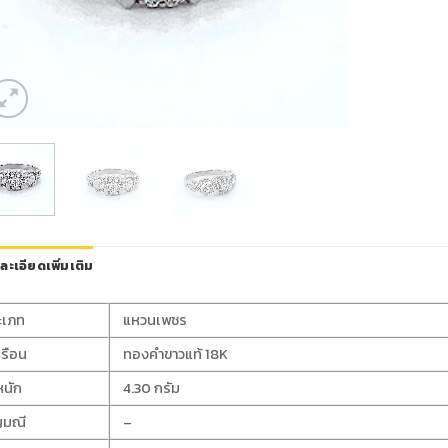
ละเอียดเพิ่มเติม
ะเภท
แหวนเพชร
เรือน
ทองคำขาวแท้ 18K
หนัก
4.30 กรัม
ญมณี
–