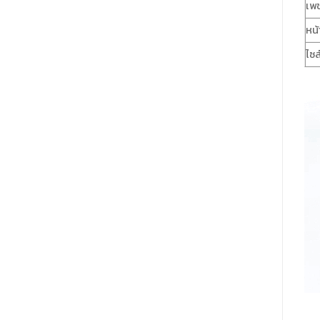
เพ
หน้
ไซส