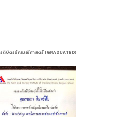
ยรติบัตรอัญมณีศาสตร์ (GRADUATED)