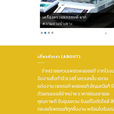
เครื่องตรวจพลอยแท้ จาก
ความถ่วงจำเพาะ
เกี่ยวกับเรา (ABOUT)
จำหน่ายแหวนเพชรพลอยแท้ จากโรง
รับงานสั่งทำจิวเวลรี่ แหวนหมั้น แหวน
แต่งงาน เพชรแท้ พลอยแท้ อัญมณีแท้ ร
ตัวแทนเซลล์จำหน่าย ราคาย่อมเยาและ
คุณภาพดี รับชุบแหวน รับแก้ไขตัดไซส์ สิ
ทองแท้เพชรแท้ทุกชิ้นงาน พร้อมใบรับปร