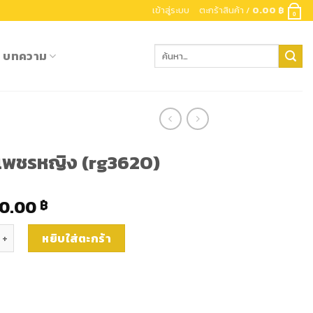
เข้าสู่ระบบ
ตะกร้าสินค้า /
0.00
฿
0
ค้นหา:
บทความ
เพชรหญิง (rg3620)
00.00
฿
นเพชรหญิง (rg3620) ชิ้น
หยิบใส่ตะกร้า