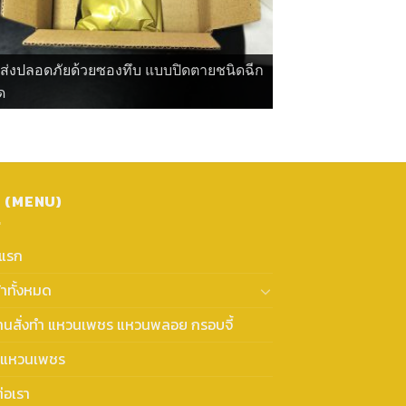
ดส่งปลอดภัยด้วยซองทึบ แบบปิดตายชนิดฉีก
ด
ู (MENU)
าแรก
้าทั้งหมด
งานสั่งทำ แหวนเพชร แหวนพลอย กรอบจี้
แหวนเพชร
่อเรา