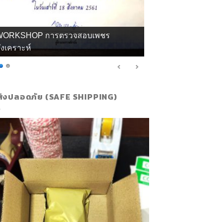
กียรติบัตร จิวลี่ และอัญมณี คุณทิพย์
ส่งปลอดภัย (SAFE SHIPPING)