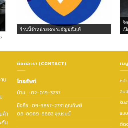
จั
ร้านนี้จำหน่ายเฉพาะอัญมณีแท้
เปิ
ติดต่อเรา (CONTACT)
เมน
งาน
โทรศัพท์
หน้
สินค
บ้าน : 02-019-3237
ับ
รับ
มือถือ : 09-3857-2731 คุณทิพย์
นค้า
แบบ
08-8089-8682 คุณรมย์
ะกัน
ติดต