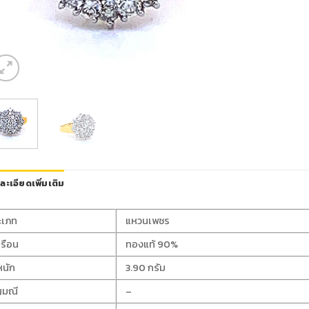
ละเอียดเพิ่มเติม
ะเภท
แหวนเพชร
เรือน
ทองแท้ 90%
หนัก
3.90 กรัม
ญมณี
–