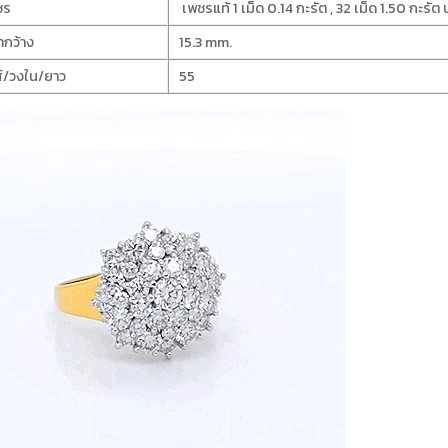
ชร
เพชรแท้ 1 เม็ด 0.14 กะรัต , 32 เม็ด 1.50 กะรัต 
ากว้าง
15.3 mm.
์/วงใน/ยาว
55