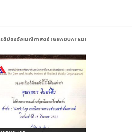
ยรติบัตรอัญมณีศาสตร์ (GRADUATED)