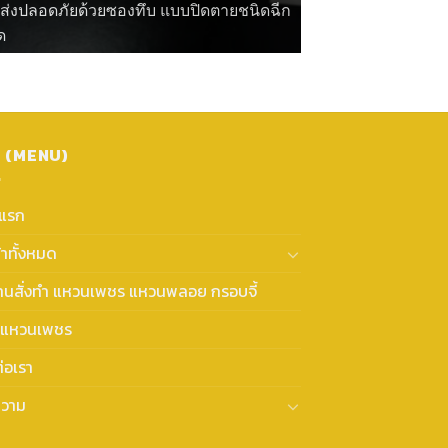
ดส่งปลอดภัยด้วยซองทึบ แบบปิดตายชนิดฉีก
ด
ู (MENU)
าแรก
้าทั้งหมด
งานสั่งทำ แหวนเพชร แหวนพลอย กรอบจี้
แหวนเพชร
่อเรา
วาม