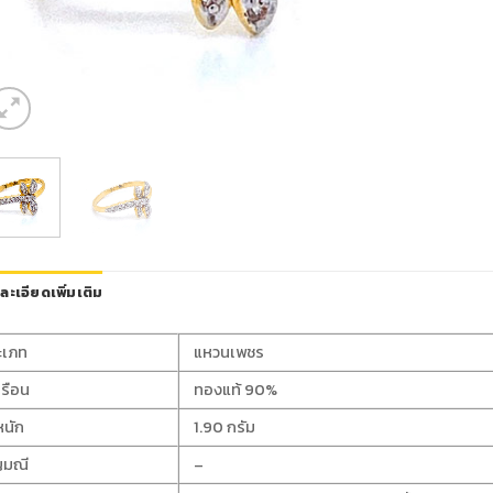
ละเอียดเพิ่มเติม
ะเภท
แหวนเพชร
เรือน
ทองแท้ 90%
หนัก
1.90 กรัม
ญมณี
–