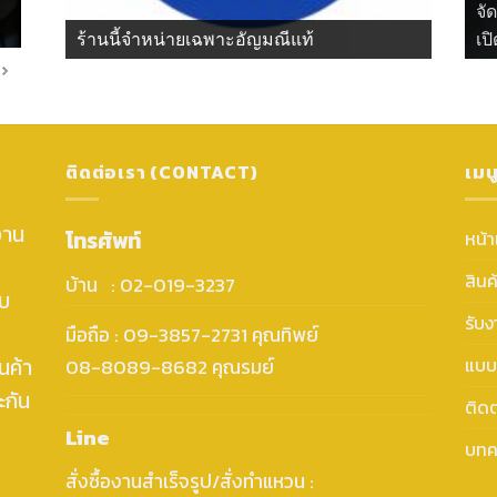
จั
ร้านนี้จำหน่ายเฉพาะอัญมณีแท้
เปิ
ติดต่อเรา (CONTACT)
เมน
งาน
โทรศัพท์
หน้
สินค
บ้าน : 02-019-3237
ับ
รับ
มือถือ : 09-3857-2731 คุณทิพย์
นค้า
แบบ
08-8089-8682 คุณรมย์
ะกัน
ติดต
Line
บทค
สั่งซื้องานสำเร็จรูป/สั่งทำแหวน :