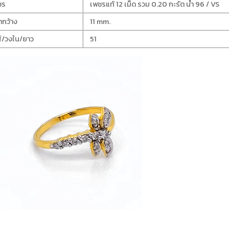
ชร
เพชรแท้ 12 เม็ด รวม 0.20 กะรัต น้ำ 96 / VS
ากว้าง
11 mm.
์/วงใน/ยาว
51