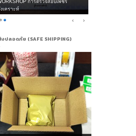
กียรติบัตร จิวลี่ และอัญมณี คุณทิพย์
ส่งปลอดภัย (SAFE SHIPPING)