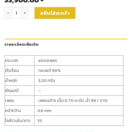
จำนวน แหวนเพชรชาย (rg3724) ชิ้น
หยิบใส่ตะกร้า
รายละเอียดเพิ่มเติม
ประเภท
แหวนเพชร
ตัวเรือน
ทองแท้ 90%
น้ำหนัก
3.20 กรัม
อัญมณี
–
เพชร
เพชรแท้ 6 เม็ด 0.70 กะรัต น้ำ 98 / VVS
หน้ากว้าง
4.6 mm.
ไซส์/วงใน/ยาว
53