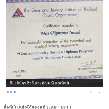
เกียรติบัตร จิวลี่ และอัญมณี คุณทิพย์
ซื้อที่นี่! มั่นใจได้ของแท้ (LAB TEST )