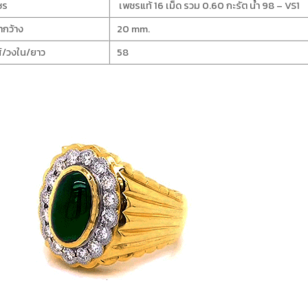
ชร
เพชรแท้ 16 เม็ด รวม 0.60 กะรัต น้ำ 98 – VS1
ากว้าง
20 mm.
์/วงใน/ยาว
58