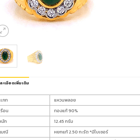
ละเอียดเพิ่มเติม
ะเภท
แหวนพลอย
เรือน
ทองแท้ 90%
หนัก
12.45 กรัม
ญมณี
หยกแท้ 2.50 กะรัต *มีใบเซอร์