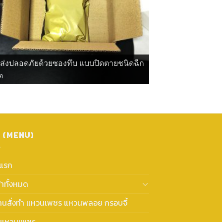
ดส่งปลอดภัยด้วยซองทึบ แบบปิดตายชนิดฉีก
ด
ู (MENU)
าแรก
้าทั้งหมด
งานสั่งทำ แหวนเพชร แหวนพลอย กรอบจี้
แหวนเพชร