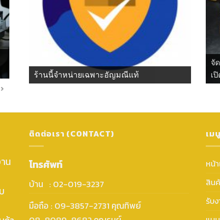
จั
ร้านนี้จำหน่ายเฉพาะอัญมณีแท้
เปิ
ติดต่อเรา (CONTACT)
เมน
งาน
โทรศัพท์
หน้
สินค
บ้าน : 02-019-3237
ับ
รับ
มือถือ : 09-3857-2731 คุณทิพย์
แบบ