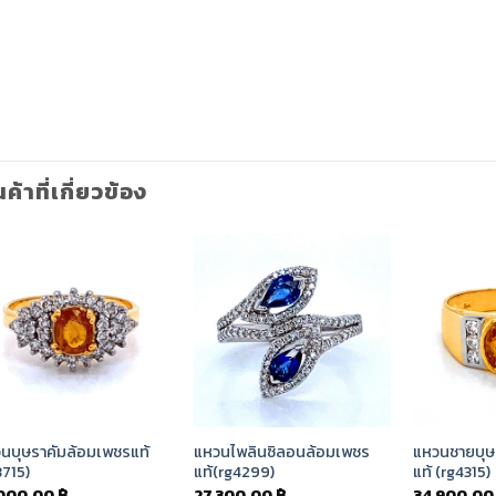
นค้าที่เกี่ยวข้อง
Add to
Add to
Wishlist
Wishlist
นบุษราคัมล้อมเพชรแท้
แหวนไพลินซิลอนล้อมเพชร
แหวนชายบุษ
3715)
แท้(rg4299)
แท้ (rg4315)
,000.00
฿
27,300.00
฿
34,900.0