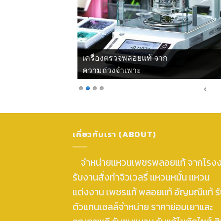
เครื่องตรวจพลอยแท้ จากแสงโพลาไรซ์
เกี่ยวกับเรา (ABOUT)
จำหน่ายแหวนเพชรพลอยแท้ จากโรง
รับงานสั่งทำจิวเวลรี่ แหวนหมั้น แหวน
แต่งงาน เพชรแท้ พลอยแท้ อัญมณีแท้ ร
ตัวแทนเซลล์จำหน่าย ราคาย่อมเยาและ