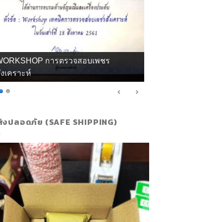
กียรติบัตร จิวลี่ และอัญมณี คุณทิพย์
ส่งปลอดภัย (SAFE SHIPPING)