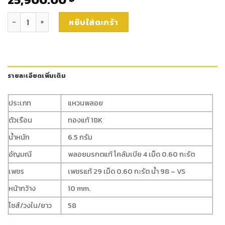
จำนวน แหวนมรกตล้อมเพชรแท้(rg3815) ชิ้น
หยิบใส่ตะกร้า
รายละเอียดเพิ่มเติม
ประเภท
แหวนพลอย
ตัวเรือน
ทองแท้ 18K
น้ำหนัก
6.5 กรัม
อัญมณี
พลอยมรกตแท้ โคลัมเบีย 4 เม็ด 0.60 กะรัต
เพชร
เพชรแท้ 29 เม็ด 0.60 กะรัต น้ำ 98 – VS
หน้ากว้าง
10 mm.
ไซส์/วงใน/ยาว
58