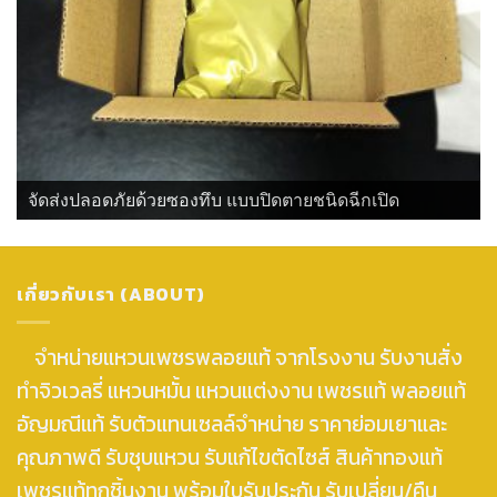
จัดส่งปลอดภัยด้วยซองทึบ แบบปิดตายชนิดฉีกเปิด
เกี่ยวกับเรา (ABOUT)
จำหน่ายแหวนเพชรพลอยแท้ จากโรงงาน รับงานสั่ง
ทำจิวเวลรี่ แหวนหมั้น แหวนแต่งงาน เพชรแท้ พลอยแท้
อัญมณีแท้ รับตัวแทนเซลล์จำหน่าย ราคาย่อมเยาและ
คุณภาพดี รับชุบแหวน รับแก้ไขตัดไซส์ สินค้าทองแท้
เพชรแท้ทุกชิ้นงาน พร้อมใบรับประกัน รับเปลี่ยน/คืน