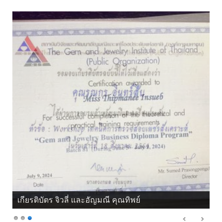
เกียรติบัตร จิวลี่ และอัญมณี คุณทิพย์