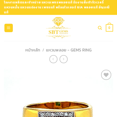
Skip
โรงงานผลิตและจำหน่าย แหวนเพชรพลอยแท้ รับงานสั่งทำจิวเวลรี่
แหวนหมั้น แหวนแต่งงาน เพชรแท้ พร้อมใบเซอร์ GIA พลอยแท้ อัญมณี
to
แท้
content
0
หน้าหลัก
/
แหวนพลอย - GEMS RING
Add to
Wishlist