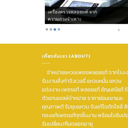
เครื่องตรวจพลอยแท้ จากแสงโพลาไรซ์
เกี่ยวกับเรา (ABOUT)
จำหน่ายแหวนเพชรพลอยแท้ จากโรง
รับงานสั่งทำจิวเวลรี่ แหวนหมั้น แหวน
แต่งงาน เพชรแท้ พลอยแท้ อัญมณีแท้ ร
ตัวแทนเซลล์จำหน่าย ราคาย่อมเยาและ
คุณภาพดี รับชุบแหวน รับแก้ไขตัดไซส์ สิ
ทองแท้เพชรแท้ทุกชิ้นงาน พร้อมใบรับปร
รับเปลี่ยน/คืนตลอดอายุ