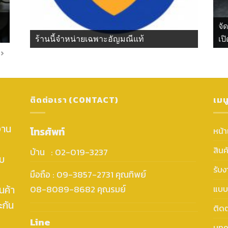
จั
ร้านนี้จำหน่ายเฉพาะอัญมณีแท้
เปิ
ติดต่อเรา (CONTACT)
เมน
งาน
โทรศัพท์
หน้
สินค
บ้าน : 02-019-3237
ับ
รับ
มือถือ : 09-3857-2731 คุณทิพย์
นค้า
แบบ
08-8089-8682 คุณรมย์
ะกัน
ติดต
Line
บทค