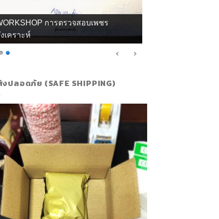
กียรติบัตร จิวลี่ และอัญมณี คุณทิพย์
ส่งปลอดภัย (SAFE SHIPPING)