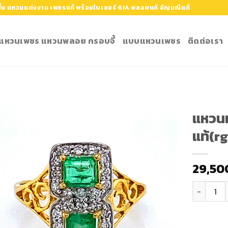
้น แหวนแต่งงาน เพชรแท้ พร้อมใบเซอร์ GIA พลอยแท้ อัญมณีแท้
ำ แหวนเพชร แหวนพลอย กรอบจี้
แบบแหวนเพชร
ติดต่อเรา
แหวน
แท้(r
Add to
Wishlist
29,50
จำนวน แหว