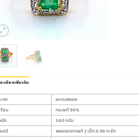
ละเอียดเพิ่มเติม
ะเภท
แหวนพลอย
เรือน
ทองแท้ 90%
หนัก
3.60 กรัม
ญมณี
พลอยมรกตแท้ 2 เม็ด 0.96 กะรัต