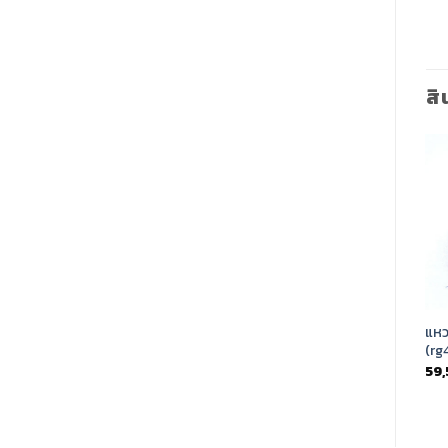
สิ
Add to
Add to
Wishlist
Wishlist
แหวนไพลินล้อมเพชรแท้
แหวนทับทิมล้อมเพชร
แหว
(rg4129)
(rg4402)
(rg
11,900.00
฿
29,900.00
฿
59