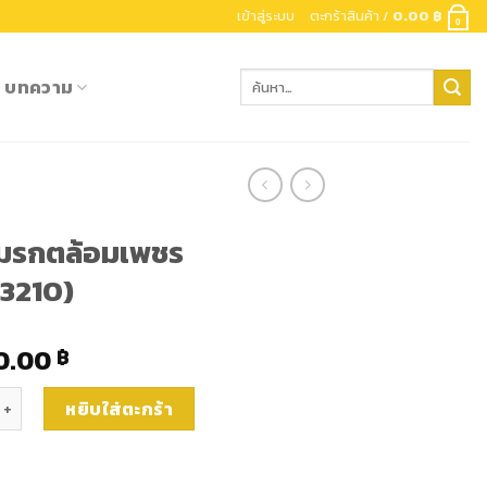
เข้าสู่ระบบ
ตะกร้าสินค้า /
0.00
฿
0
ค้นหา:
บทความ
มรกตล้อมเพชร
g3210)
0.00
฿
นมรกตล้อมเพชรแท้(rg3210) ชิ้น
หยิบใส่ตะกร้า