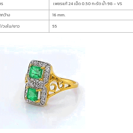
ชร
เพชรแท้ 24 เม็ด 0.50 กะรัต น้ำ 98 – VS
ากว้าง
16 mm.
์/วงใน/ยาว
55