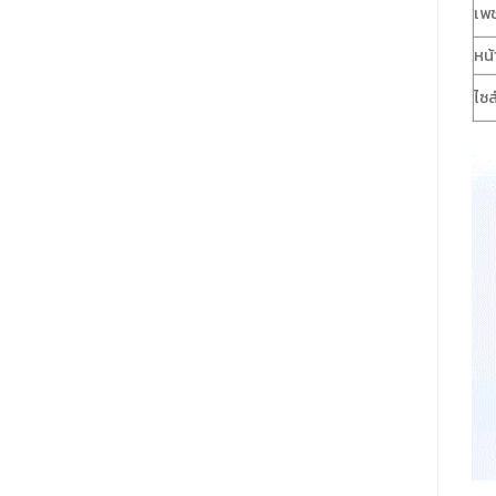
เพ
หน้
ไซส