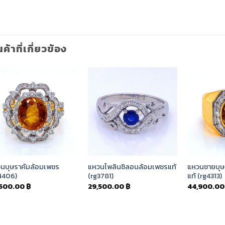
นค้าที่เกี่ยวข้อง
Add to
Add to
Wishlist
Wishlist
นบุษราคัมล้อมเพชร
แหวนไพลินซิลอนล้อมเพชรแท้
แหวนชายบุษ
4406)
(rg3781)
แท้ (rg4313)
,500.00
฿
29,500.00
฿
44,900.0