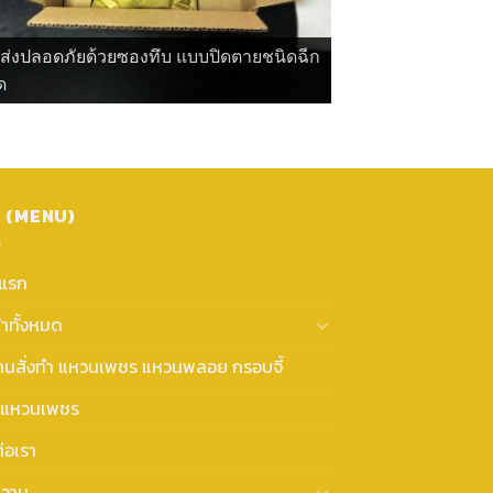
ดส่งปลอดภัยด้วยซองทึบ แบบปิดตายชนิดฉีก
ด
ู (MENU)
าแรก
้าทั้งหมด
งานสั่งทำ แหวนเพชร แหวนพลอย กรอบจี้
แหวนเพชร
่อเรา
วาม