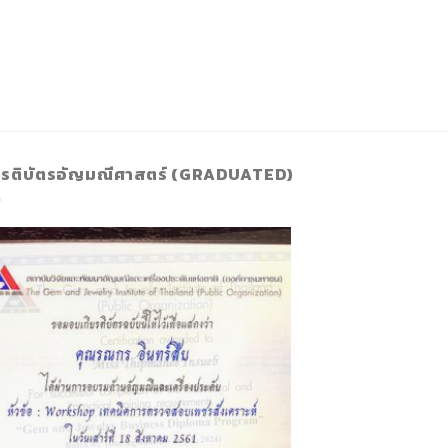
ยรติบัตรอัญมณีศาสตร์ (GRADUATED)