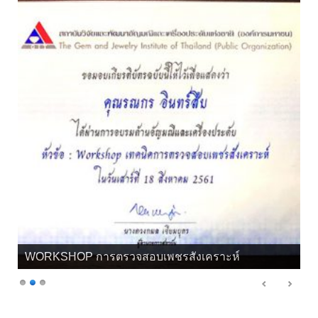
เกียรติบัตร จิวลี่ และอัญมณี คุณทิพย์