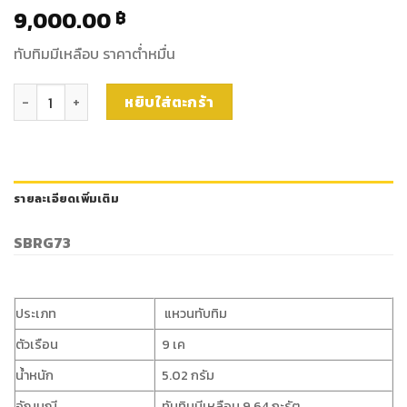
9,000.00
฿
ทับทิมมีเหลือบ ราคาต่ำหมื่น
จำนวน แหวนทับทิมมีเหลือบ ชิ้น
หยิบใส่ตะกร้า
รายละเอียดเพิ่มเติม
SBRG73
ประเภท
แหวนทับทิม
ตัวเรือน
9 เค
น้ำหนัก
5.02 กรัม
อัญมณี
ทับทิมมีเหลือบ 9.64 กะรัต