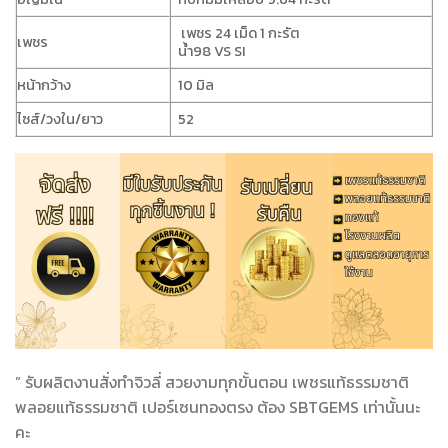
เพชร 24 เม็ด 1 กะรัต
เพชร
น้ำ98 VS SI
หน้ากว้าง
10 มิล
ไซส์/วงใน/ยาว
52
” รับผลิตงานสั่งทำจิวลี่ สวยงามทุกขั้นตอน เพชรแท้ธรรมชาติ
พลอยแท้ธรรมชาติ เปอร์เซนทองตรง ต้อง SBTGEMS เท่านั้นนะ
คะ