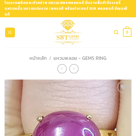
Skip
โรงงานผลิตและจำหน่าย แหวนเพชรพลอยแท้ รับงานสั่งทำจิวเวลรี่
แหวนหมั้น แหวนแต่งงาน เพชรแท้ พร้อมใบเซอร์ GIA พลอยแท้ อัญมณี
to
แท้
content
0
หน้าหลัก
/
แหวนพลอย - GEMS RING
Add to
Wishlist