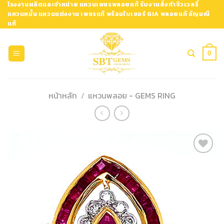
Skip
โรงงานผลิตและจำหน่าย แหวนเพชรพลอยแท้ รับงานสั่งทำจิวเวลรี่
แหวนหมั้น แหวนแต่งงาน เพชรแท้ พร้อมใบเซอร์ GIA พลอยแท้ อัญมณี
to
แท้
content
0
หน้าหลัก
/
แหวนพลอย - GEMS RING
Add to
Wishlist