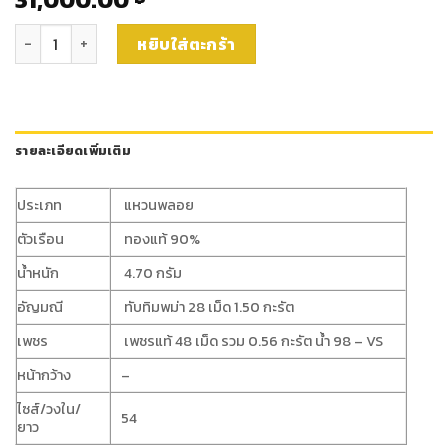
จำนวน แหวนทับทิมล้อมเพชร (rg4128) ชิ้น
หยิบใส่ตะกร้า
รายละเอียดเพิ่มเติม
ประเภท
แหวนพลอย
ตัวเรือน
ทองแท้ 90%
น้ำหนัก
4.70 กรัม
อัญมณี
ทับทิมพม่า 28 เม็ด 1.50 กะรัต
เพชร
เพชรแท้ 48 เม็ด รวม 0.56 กะรัต น้ำ 98 – VS
หน้ากว้าง
–
ไซส์/วงใน/
54
ยาว