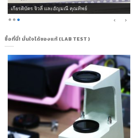
เกียรติบัตร จิวลี่ และอัญมณี คุณทิพย์
ซื้อที่นี่! มั่นใจได้ของแท้ (LAB TEST )