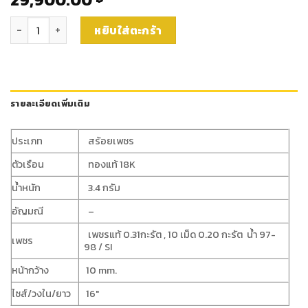
จำนวน สร้อยพร้อมจี้เพชร(n283) ชิ้น
หยิบใส่ตะกร้า
รายละเอียดเพิ่มเติม
ประเภท
สร้อยเพชร
ตัวเรือน
ทองแท้ 18K
น้ำหนัก
3.4 กรัม
อัญมณี
–
เพชรแท้ 0.31กะรัต , 10 เม็ด 0.20 กะรัต น้ำ 97-
เพชร
98 / SI
หน้ากว้าง
10 mm.
ไซส์/วงใน/ยาว
16″