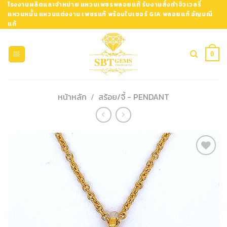
Skip
โรงงานผลิตและจำหน่าย แหวนเพชรพลอยแท้ รับงานสั่งทำจิวเวลรี่
แหวนหมั้น แหวนแต่งงาน เพชรแท้ พร้อมใบเซอร์ GIA พลอยแท้ อัญมณี
to
แท้
content
0
หน้าหลัก
/
สร้อย/จี้ - PENDANT
Add to
Wishlist