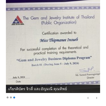
เกียรติบัตร จิวลี่ และอัญมณี คุณทิพย์