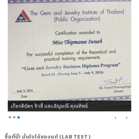
เกียรติบัตร จิวลี่ และอัญมณี คุณทิพย์
ซื้อที่นี่! มั่นใจได้ของแท้ (LAB TEST )