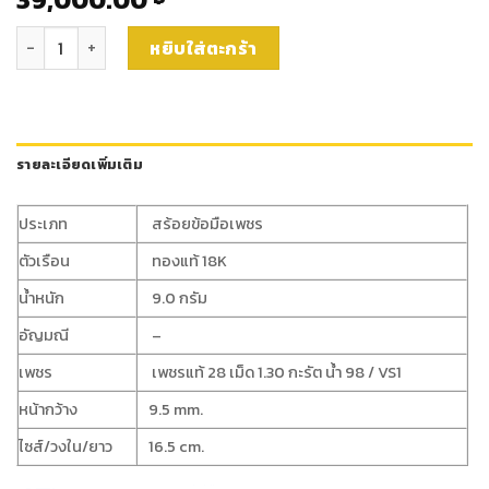
จำนวน สร้อยข้อมือเพชร (B706) ชิ้น
หยิบใส่ตะกร้า
รายละเอียดเพิ่มเติม
ประเภท
สร้อยข้อมือเพชร
ตัวเรือน
ทองแท้ 18K
น้ำหนัก
9.0 กรัม
อัญมณี
–
เพชร
เพชรแท้ 28 เม็ด 1.30 กะรัต น้ำ 98 / VS1
หน้ากว้าง
9.5 mm.
ไซส์/วงใน/ยาว
16.5 cm.