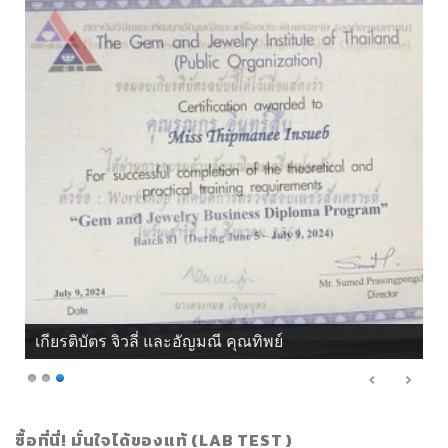
เกียรติบัตร จิวลี่ และอัญมณี คุณทิพย์
ซื้อที่นี่! มั่นใจได้ของแท้ (LAB TEST )