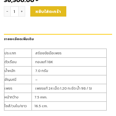
จำนวน สร้อยข้อมือเพชร (B538) ชิ้น
หยิบใส่ตะกร้า
รายละเอียดเพิ่มเติม
ประเภท
สร้อยข้อมือเพชร
ตัวเรือน
ทองแท้ 18K
น้ำหนัก
7.0 กรัม
อัญมณี
–
เพชร
เพชรแท้ 24 เม็ด 1.20 กะรัต น้ำ 98 / SI
หน้ากว้าง
7.5 mm.
ไซส์/วงใน/ยาว
16.5 cm.