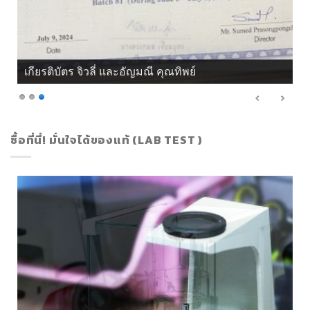
เกียรติบัตร จิวลี่ และอัญมณี คุณทิพย์
ซื้อที่นี่! มั่นใจได้ของแท้ (LAB TEST )