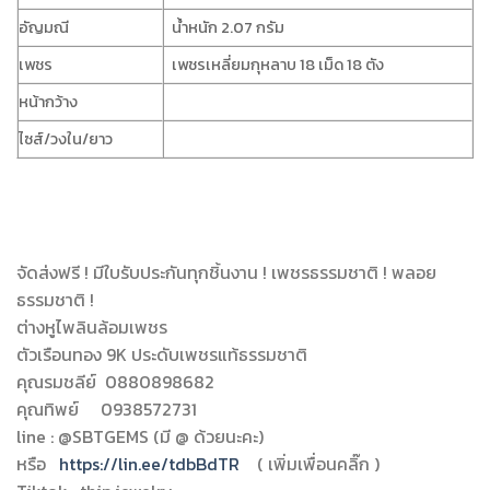
อัญมณี
น้ำหนัก 2.07 กรัม
เพชร
เพชรเหลี่ยมกุหลาบ 18 เม็ด 18 ตัง
หน้ากว้าง
ไซส์/วงใน/ยาว
จัดส่งฟรี ! มีใบรับประกันทุกชิ้นงาน ! เพชรธรรมชาติ ! พลอย
ธรรมชาติ !
ต่างหูไพลินล้อมเพชร
ตัวเรือนทอง 9K ประดับเพชรแท้ธรรมชาติ
คุณรมชลีย์ 0880898682
คุณทิพย์ 0938572731
line : @SBTGEMS (มี @ ด้วยนะคะ)
หรือ
https://lin.ee/tdbBdTR
( เพิ่มเพื่อนคลิ๊ก )