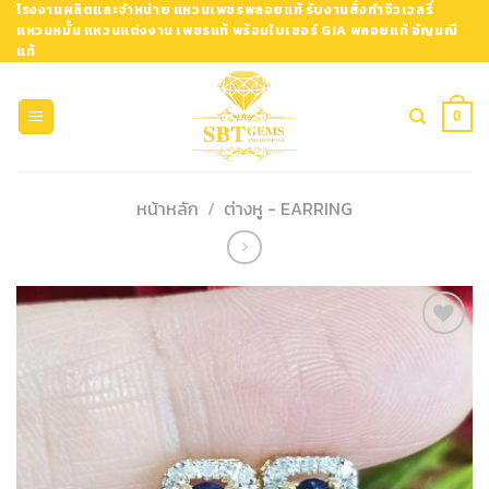
Skip
โรงงานผลิตและจำหน่าย แหวนเพชรพลอยแท้ รับงานสั่งทำจิวเวลรี่
แหวนหมั้น แหวนแต่งงาน เพชรแท้ พร้อมใบเซอร์ GIA พลอยแท้ อัญมณี
to
แท้
content
0
หน้าหลัก
/
ต่างหู - EARRING
Add to
Wishlist