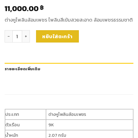
11,000.00
฿
ต่างหูไพลินล้อมเพชร ไพลินสีเข้มสวยสะอาด ล้อมเพชรธรรมชาติ
จำนวน ต่างหูไพลิน ชิ้น
หยิบใส่ตะกร้า
รายละเอียดเพิ่มเติม
ประเภท
ต่างหูไพลินล้อมเพชร
ตัวเรือน
9K
น้ำหนัก
2.07 กรัม