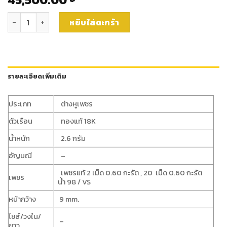
จำนวน ต่างหูเพชรแท้ (er1138) ชิ้น
หยิบใส่ตะกร้า
รายละเอียดเพิ่มเติม
ประเภท
ต่างหูเพชร
ตัวเรือน
ทองแท้ 18K
น้ำหนัก
2.6 กรัม
อัญมณี
–
เพชรแท้ 2 เม็ด 0.60 กะรัต , 20 เม็ด 0.60 กะรัต
เพชร
น้ำ 98 / VS
หน้ากว้าง
9 mm.
ไซส์/วงใน/
–
ยาว