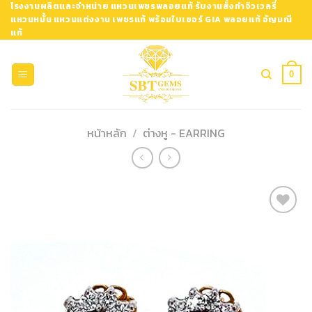
Skip
โรงงานผลิตและจำหน่าย แหวนเพชรพลอยแท้ รับงานสั่งทำจิวเวลรี่
แหวนหมั้น แหวนแต่งงาน เพชรแท้ พร้อมใบเซอร์ GIA พลอยแท้ อัญมณี
to
แท้
content
0
หน้าหลัก
/
ต่างหู - EARRING
Add to
Wishlist