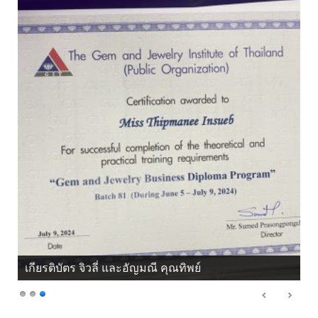
เกียรติบัตร จิวลี่ และอัญมณี คุณทิพย์