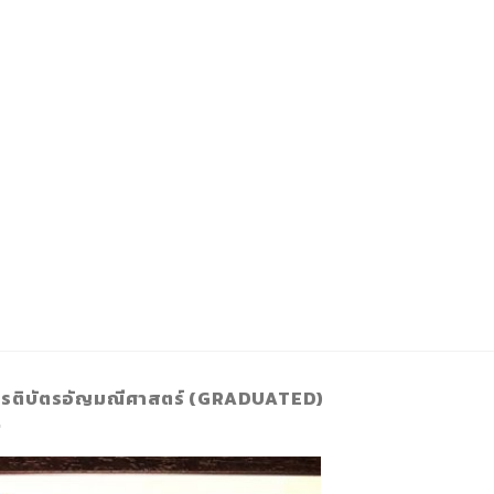
ยรติบัตรอัญมณีศาสตร์ (GRADUATED)