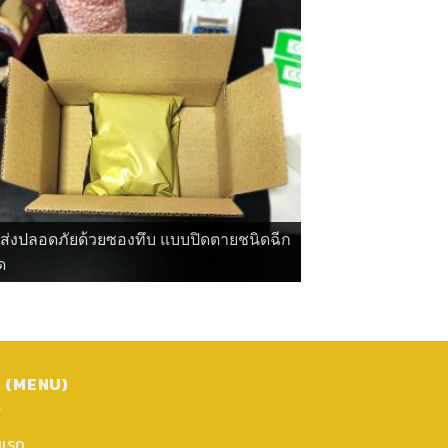
ดส่งปลอดภัยด้วยซองทึบ แบบปิดตายชนิดฉีก
ด
ู (MENU)
าแรก