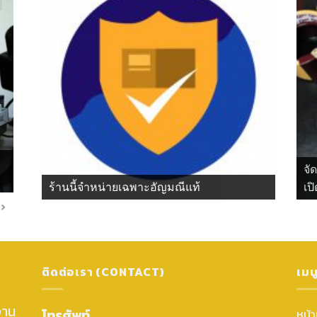
จั
ร้านนี้จำหน่ายเฉพาะอัญมณีแท้
เปิ
ติดต่อเรา (CONTACT)
เมน
งาน
โทรศัพท์
หน้