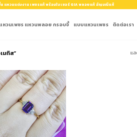
้น แหวนแต่งงาน เพชรแท้ พร้อมใบเซอร์ GIA พลอยแท้ อัญมณีแท้
ำ แหวนเพชร แหวนพลอย กรอบจี้
แบบแหวนเพชร
ติดต่อเรา
แส
อเมทิส”
Add to
Wishlist