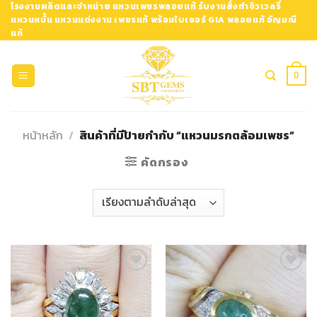
Skip
โรงงานผลิตและจำหน่าย แหวนเพชรพลอยแท้ รับงานสั่งทำจิวเวลรี่
แหวนหมั้น แหวนแต่งงาน เพชรแท้ พร้อมใบเซอร์ GIA พลอยแท้ อัญมณี
to
แท้
content
0
หน้าหลัก
/
สินค้าที่มีป้ายกำกับ “แหวนมรกตล้อมเพชร”
คัดกรอง
Add to
Add to
Wishlist
Wishlist