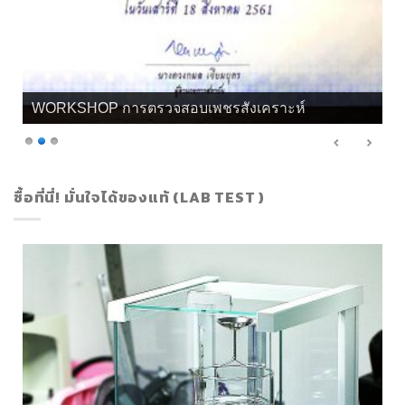
WORKSHOP การตรวจสอบเพชรสังเคราะห์
ซื้อที่นี่! มั่นใจได้ของแท้ (LAB TEST )