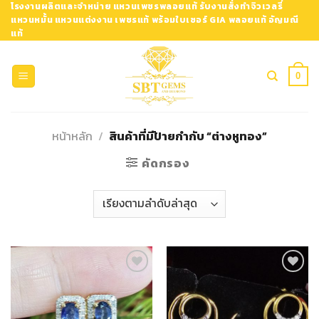
Skip
โรงงานผลิตและจำหน่าย แหวนเพชรพลอยแท้ รับงานสั่งทำจิวเวลรี่
แหวนหมั้น แหวนแต่งงาน เพชรแท้ พร้อมใบเซอร์ GIA พลอยแท้ อัญมณี
to
แท้
content
0
หน้าหลัก
/
สินค้าที่มีป้ายกำกับ “ต่างหูทอง”
คัดกรอง
Add to
Add to
Wishlist
Wishlist