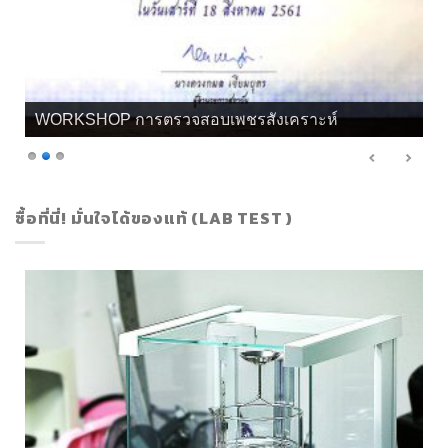
WORKSHOP การตรวจสอบเพชรสังเคราะห์
ซื้อที่นี่! มั่นใจได้ของแท้ (LAB TEST )