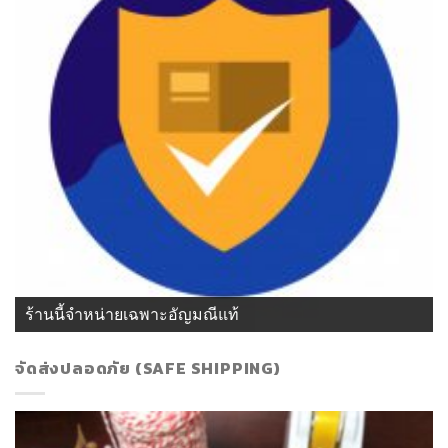
ร้านนี้จำหน่ายเฉพาะอัญมณีแท้
จัดส่งปลอดภัย (SAFE SHIPPING)