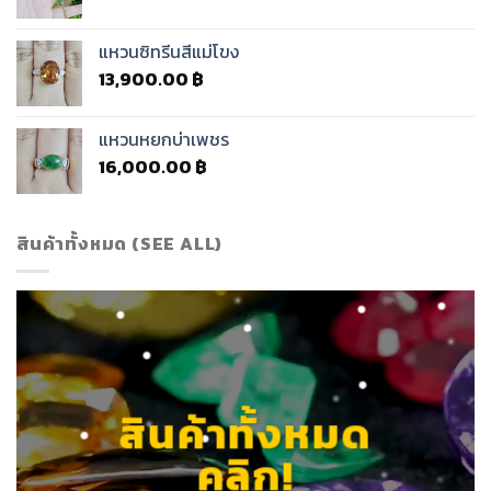
แหวนซิทรีนสีแม่โขง
13,900.00
฿
แหวนหยกบ่าเพชร
16,000.00
฿
สินค้าทั้งหมด (SEE ALL)
สินค้าทั้งหมด
คลิก!