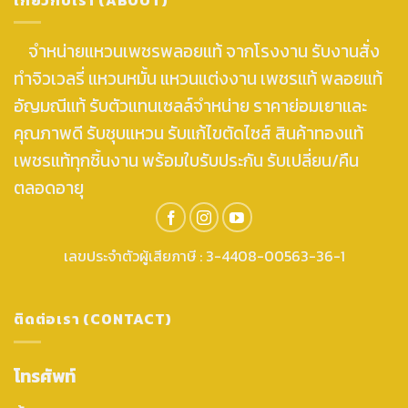
จำหน่ายแหวนเพชรพลอยแท้ จากโรงงาน รับงานสั่ง
ทำจิวเวลรี่ แหวนหมั้น แหวนแต่งงาน เพชรแท้ พลอยแท้
อัญมณีแท้ รับตัวแทนเซลล์จำหน่าย ราคาย่อมเยาและ
คุณภาพดี รับชุบแหวน รับแก้ไขตัดไซส์ สินค้าทองแท้
เพชรแท้ทุกชิ้นงาน พร้อมใบรับประกัน รับเปลี่ยน/คืน
ตลอดอายุ
เลขประจำตัวผู้เสียภาษี : 3-4408-00563-36-1
ติดต่อเรา (CONTACT)
โทรศัพท์