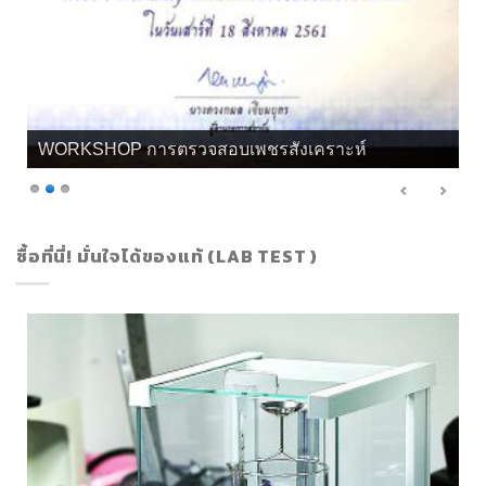
WORKSHOP การตรวจสอบเพชรสังเคราะห์
ซื้อที่นี่! มั่นใจได้ของแท้ (LAB TEST )