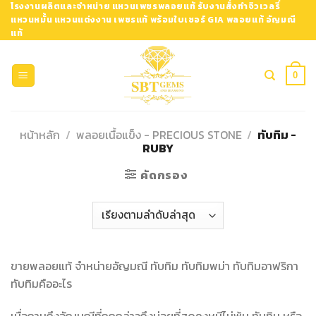
Skip
โรงงานผลิตและจำหน่าย แหวนเพชรพลอยแท้ รับงานสั่งทำจิวเวลรี่
แหวนหมั้น แหวนแต่งงาน เพชรแท้ พร้อมใบเซอร์ GIA พลอยแท้ อัญมณี
to
แท้
content
0
หน้าหลัก
/
พลอยเนื้อแข็ง - PRECIOUS STONE
/
ทับทิม -
RUBY
คัดกรอง
ขายพลอยแท้ จำหน่ายอัญมณี ทับทิม ทับทิมพม่า ทับทิมอาฟริกา
ทับทิมคืออะไร
เมื่อถามถึงอัญมณีที่ถูกกล่าวถึงบ่อยที่สุดคงหนีไม่พ้น ทับทิม หรือ