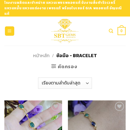
Skip
โรงงานผลิตและจำหน่าย แหวนเพชรพลอยแท้ รับงานสั่งทำจิวเวลรี่
แหวนหมั้น แหวนแต่งงาน เพชรแท้ พร้อมใบเซอร์ GIA พลอยแท้ อัญมณี
to
แท้
content
0
หน้าหลัก
/
ข้อมือ - BRACELET
คัดกรอง
Add to
Add to
Wishlist
Wishlist