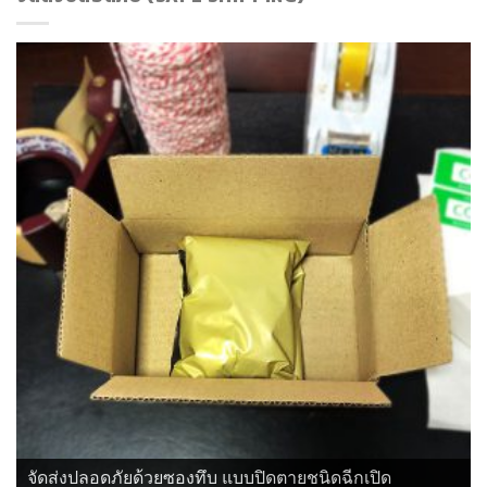
จัดส่งปลอดภัยด้วยซองทึบ แบบปิดตายชนิดฉีกเปิด