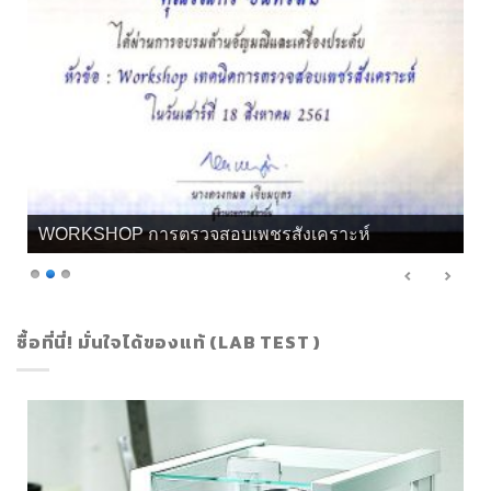
เกียรติบัตร จิวลี่ และอัญมณี คุณทิพย์
ซื้อที่นี่! มั่นใจได้ของแท้ (LAB TEST )