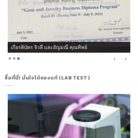
เกียรติบัตร จิวลี่ และอัญมณี คุณทิพย์
ซื้อที่นี่! มั่นใจได้ของแท้ (LAB TEST )