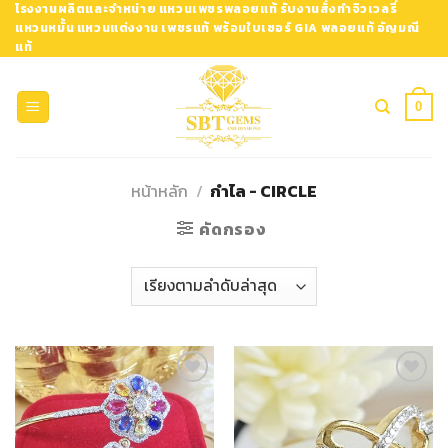
Skip
โรงงานผลิตและจำหน่าย แหวนเพชรพลอยแท้ รับงานสั่งทำจิวเวลรี่
แหวนหมั้น แหวนแต่งงาน เพชรแท้ พร้อมใบเซอร์ GIA พลอยแท้ อัญมณี
to
แท้
content
0
หน้าหลัก
/
กำไล - CIRCLE
คัดกรอง
Add to
Add to
Wishlist
Wishlist