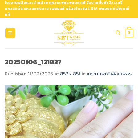
Skip
โรงงานผลิตและจำหน่าย แหวนเพชรพลอยแท้ รับงานสั่งทำจิวเวลรี่
แหวนหมั้น แหวนแต่งงาน เพชรแท้ พร้อมใบเซอร์ GIA พลอยแท้ อัญมณี
to
แท้
content
0
20250106_121837
Published
11/02/2025
at
857 × 851
in
แหวนนพเก้าล้อมเพชร