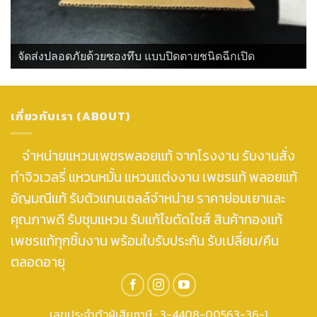
จัดส่งปลอดภัยด้วยซองทึบ แบบปิดตายชนิดฉีกเปิด
เกี่ยวกับเรา (ABOUT)
จำหน่ายแหวนเพชรพลอยแท้ จากโรงงาน รับงานสั่ง
ทำจิวเวลรี่ แหวนหมั้น แหวนแต่งงาน เพชรแท้ พลอยแท้
อัญมณีแท้ รับตัวแทนเซลล์จำหน่าย ราคาย่อมเยาและ
คุณภาพดี รับชุบแหวน รับแก้ไขตัดไซส์ สินค้าทองแท้
เพชรแท้ทุกชิ้นงาน พร้อมใบรับประกัน รับเปลี่ยน/คืน
ตลอดอายุ
เลขประจำตัวผู้เสียภาษี : 3-4408-00563-36-1