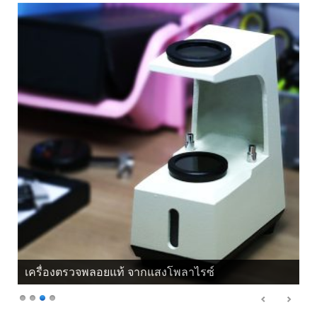
เครื่องตรวจพลอยแท้ จากแสงโพลาไรซ์