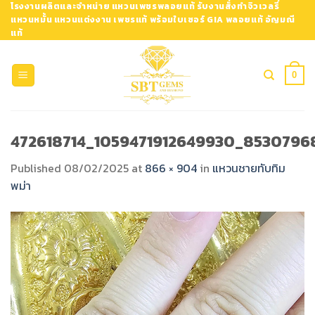
Skip
โรงงานผลิตและจำหน่าย แหวนเพชรพลอยแท้ รับงานสั่งทำจิวเวลรี่
แหวนหมั้น แหวนแต่งงาน เพชรแท้ พร้อมใบเซอร์ GIA พลอยแท้ อัญมณี
to
แท้
content
0
472618714_1059471912649930_853079
Published
08/02/2025
at
866 × 904
in
แหวนชายทับทิม
พม่า