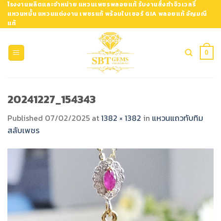
Skip
โรงงานผลิตและจำหน่าย แหวนเพชรพลอยแท้ รับงานสั่งทำจิวเวลรี่
แหวนหมั้น แหวนแต่งงาน เพชรแท้ พร้อมใบเซอร์ GIA พลอยแท้ อัญมณี
to
แท้
content
0
20241227_154343
Published
07/02/2025
at
1382 × 1382
in
แหวนแถวทับทิม
สลับเพชร