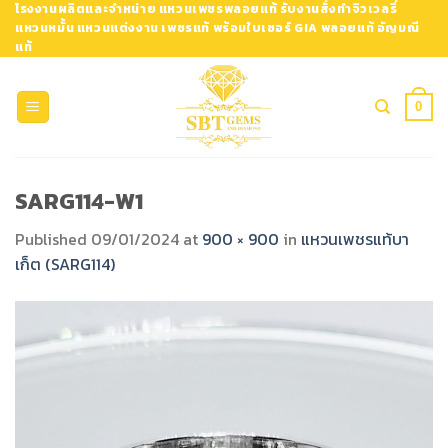
Skip
โรงงานผลิตและจำหน่าย แหวนเพชรพลอยแท้ รับงานสั่งทำจิวเวลรี่
แหวนหมั้น แหวนแต่งงาน เพชรแท้ พร้อมใบเซอร์ GIA พลอยแท้ อัญมณี
to
แท้
content
0
SARG114-W1
Published
09/01/2024
at
900 × 900
in
แหวนเพชรแท้บา
เก็ต (SARG114)