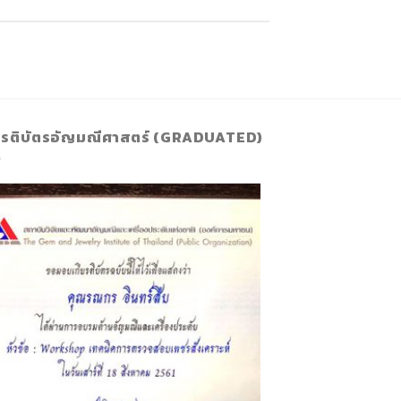
ยรติบัตรอัญมณีศาสตร์ (GRADUATED)