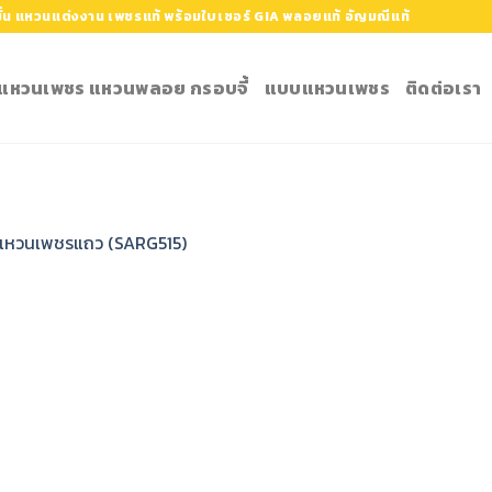
้น แหวนแต่งงาน เพชรแท้ พร้อมใบเซอร์ GIA พลอยแท้ อัญมณีแท้
ำ แหวนเพชร แหวนพลอย กรอบจี้
แบบแหวนเพชร
ติดต่อเรา
แหวนเพชรแถว (SARG515)