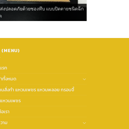
ดส่งปลอดภัยด้วยซองทึบ แบบปิดตายชนิดฉีก
ด
ู (MENU)
าแรก
้าทั้งหมด
งานสั่งทำ แหวนเพชร แหวนพลอย กรอบจี้
แหวนเพชร
่อเรา
วาม