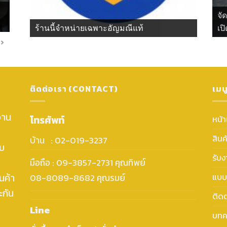
จั
ร้านนี้จำหน่ายเฉพาะอัญมณีแท้
เปิ
ติดต่อเรา (CONTACT)
เมน
งาน
โทรศัพท์
หน้
สินค
บ้าน : 02-019-3237
ับ
รับ
มือถือ : 09-3857-2731 คุณทิพย์
นค้า
แบบ
08-8089-8682 คุณรมย์
ะกัน
ติดต
Line
บทค