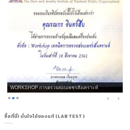
เกียรติบัตร จิวลี่ และอัญมณี คุณทิพย์
ซื้อที่นี่! มั่นใจได้ของแท้ (LAB TEST )