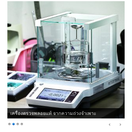
เครื่องตรวจพลอยแท้ จากแสงโพลาไรซ์