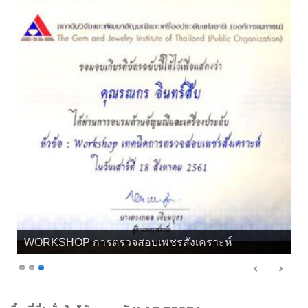
เกียรติบัตร จิวลี่ และอัญมณี คุณทิพย์