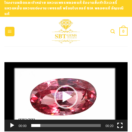
Skip
โรงงานผลิตและจำหน่าย แหวนเพชรพลอยแท้ รับงานสั่งทำจิวเวลรี่
แหวนหมั้น แหวนแต่งงาน เพชรแท้ พร้อมใบเซอร์ GIA พลอยแท้ อัญมณี
to
แท้
content
0
ตัว
เล่น
ไฟล์
วิดีโอ
00:00
00:20