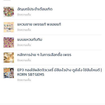
อัญมณีประจำเดือนเกิด
บน
ปิดความเห็น
อัญมณี
ประจำ
แหวนชาย เพชรแท้ พลอยแท้
เดือน
บน
ปิดความเห็น
เกิด
แหวน
ชาย
แบบแหวนทับทิม
เพชร
บน
ปิดความเห็น
แท้
แบบ
พลอย
แหวน
แท้
หลักการง่าย ๆ ในการเลือกซื้อ เพชร
ทับทิม
บน
ปิดความเห็น
หลัก
การ
EP3 ทองใช้ผลิตจิวเวลรี่ มีสีอะไรบ้าง ดูยังไง ใช้อันไหนดี |
ง่าย
KORN SBTGEMS
ๆ
บน
ปิดความเห็น
ใน
EP3
การ
ทอง
เลือก
ใช้
ซื้อ
ผลิต
เพชร
จิ
วเวล