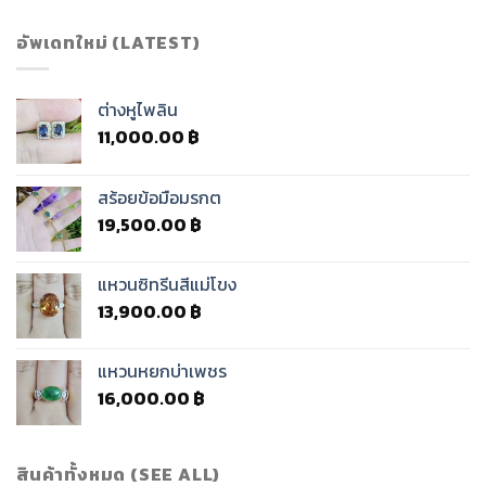
รี่
มี
อัพเดทใหม่ (LATEST)
สี
อะไร
บ้าง
ดู
ต่างหูไพลิน
ยัง
11,000.00
฿
ไง
ใช้
อัน
สร้อยข้อมือมรกต
ไหน
ดี
19,500.00
฿
|
KORN
SBTGEMS
แหวนซิทรีนสีแม่โขง
13,900.00
฿
แหวนหยกบ่าเพชร
16,000.00
฿
สินค้าทั้งหมด (SEE ALL)