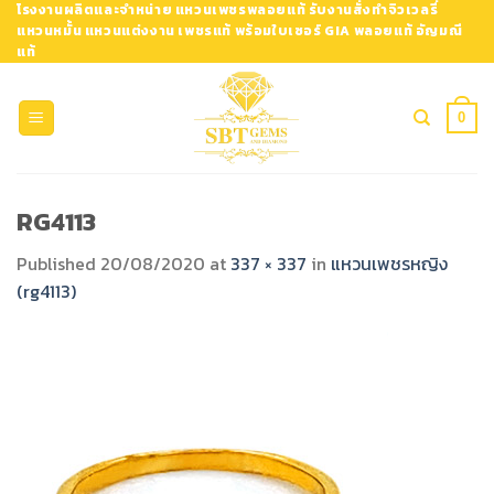
Skip
โรงงานผลิตและจำหน่าย แหวนเพชรพลอยแท้ รับงานสั่งทำจิวเวลรี่
แหวนหมั้น แหวนแต่งงาน เพชรแท้ พร้อมใบเซอร์ GIA พลอยแท้ อัญมณี
to
แท้
content
0
RG4113
Published
20/08/2020
at
337 × 337
in
แหวนเพชรหญิง
(rg4113)