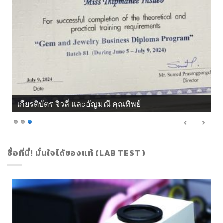
เกียรติบัตร จิวลี่ และอัญมณี คุณทิพย์
ซื้อที่นี่! มั่นใจได้ของแท้ (LAB TEST )