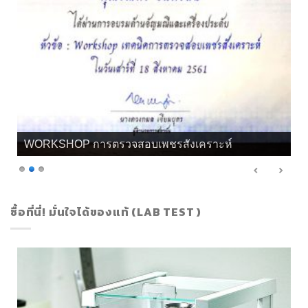
เกียรติบัตร จิวลี่ และอัญมณี คุณทิพย์
ซื้อที่นี่! มั่นใจได้ของแท้ (LAB TEST )