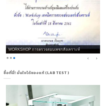
เกียรติบัตร จิวลี่ และอัญมณี คุณทิพย์
ซื้อที่นี่! มั่นใจได้ของแท้ (LAB TEST )