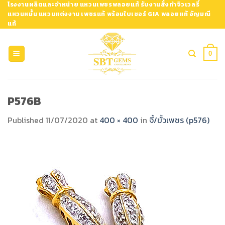
Skip
โรงงานผลิตและจำหน่าย แหวนเพชรพลอยแท้ รับงานสั่งทำจิวเวลรี่
แหวนหมั้น แหวนแต่งงาน เพชรแท้ พร้อมใบเซอร์ GIA พลอยแท้ อัญมณี
to
แท้
content
0
P576B
Published
11/07/2020
at
400 × 400
in
จี้/ขั้วเพชร (p576)