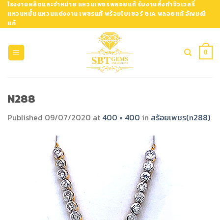
Skip
โรงงานผลิตและจำหน่าย แหวนเพชรพลอยแท้ รับงานสั่งทำจิวเวลรี่
แหวนหมั้น แหวนแต่งงาน เพชรแท้ พร้อมใบเซอร์ GIA พลอยแท้ อัญมณี
to
แท้
content
0
N288
Published
09/07/2020
at
400 × 400
in
สร้อยเพชร(n288)