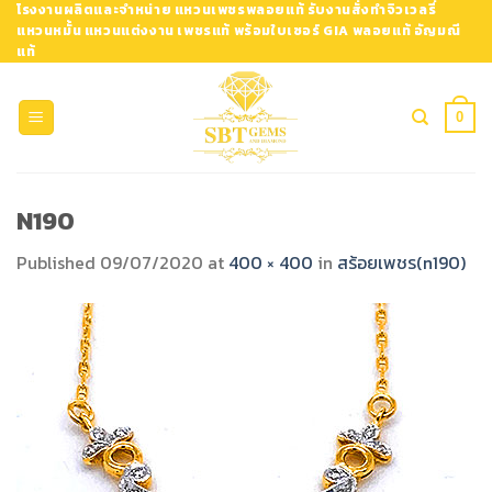
Skip
โรงงานผลิตและจำหน่าย แหวนเพชรพลอยแท้ รับงานสั่งทำจิวเวลรี่
แหวนหมั้น แหวนแต่งงาน เพชรแท้ พร้อมใบเซอร์ GIA พลอยแท้ อัญมณี
to
แท้
content
0
N190
Published
09/07/2020
at
400 × 400
in
สร้อยเพชร(n190)