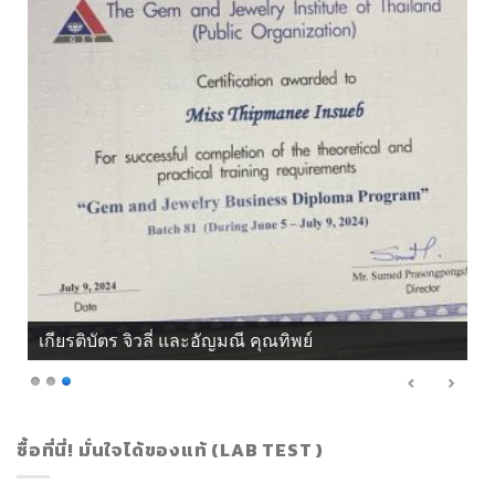
เกียรติบัตร จิวลี่ และอัญมณี คุณทิพย์
ซื้อที่นี่! มั่นใจได้ของแท้ (LAB TEST )