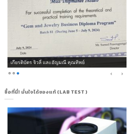
เกียรติบัตร จิวลี่ และอัญมณี คุณทิพย์
ซื้อที่นี่! มั่นใจได้ของแท้ (LAB TEST )