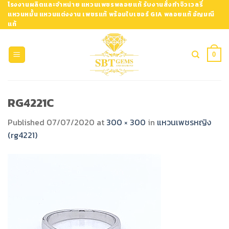
Skip
โรงงานผลิตและจำหน่าย แหวนเพชรพลอยแท้ รับงานสั่งทำจิวเวลรี่
แหวนหมั้น แหวนแต่งงาน เพชรแท้ พร้อมใบเซอร์ GIA พลอยแท้ อัญมณี
to
แท้
content
0
RG4221C
Published
07/07/2020
at
300 × 300
in
แหวนเพชรหญิง
(rg4221)