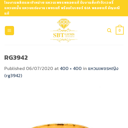
Skip
โรงงานผลิตและจำหน่าย แหวนเพชรพลอยแท้ รับงานสั่งทำจิวเวลรี่
แหวนหมั้น แหวนแต่งงาน เพชรแท้ พร้อมใบเซอร์ GIA พลอยแท้ อัญมณี
to
แท้
content
0
RG3942
Published
06/07/2020
at
400 × 400
in
แหวนเพชรหญิง
(rg3942)