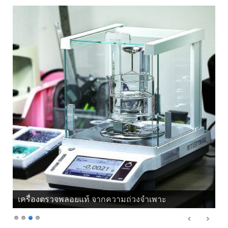
เครื่องตรวจพลอยแท้ จากแสงโพลาไรซ์