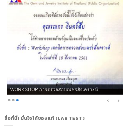
เกียรติบัตร จิวลี่ และอัญมณี คุณทิพย์
ซื้อที่นี่! มั่นใจได้ของแท้ (LAB TEST )