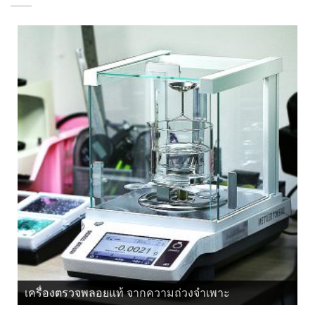
เครื่องตรวจพลอยแท้ จากแสงโพลาไรซ์