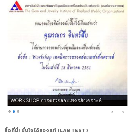
เกียรติบัตร จิวลี่ และอัญมณี คุณทิพย์
ซื้อที่นี่! มั่นใจได้ของแท้ (LAB TEST )