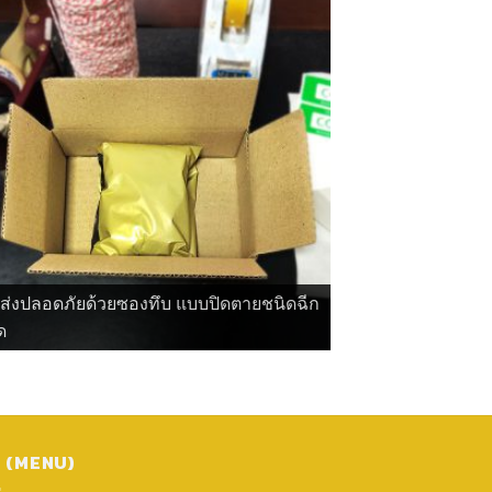
ดส่งปลอดภัยด้วยซองทึบ แบบปิดตายชนิดฉีก
ด
ู (MENU)