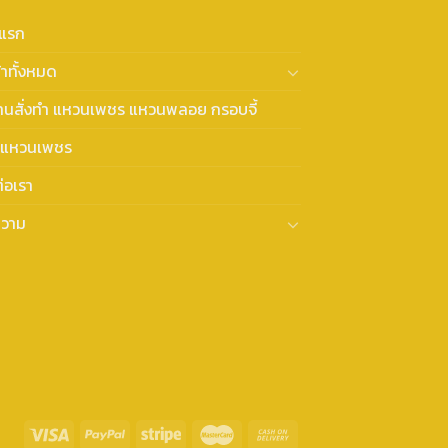
าแรก
้าทั้งหมด
งานสั่งทำ แหวนเพชร แหวนพลอย กรอบจี้
แหวนเพชร
่อเรา
วาม