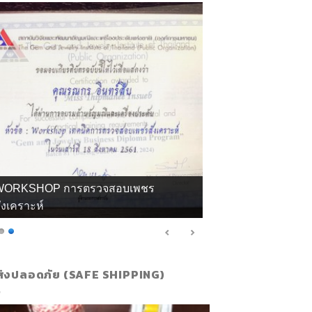
กียรติบัตร จิวลี่ และอัญมณี คุณทิพย์
ส่งปลอดภัย (SAFE SHIPPING)