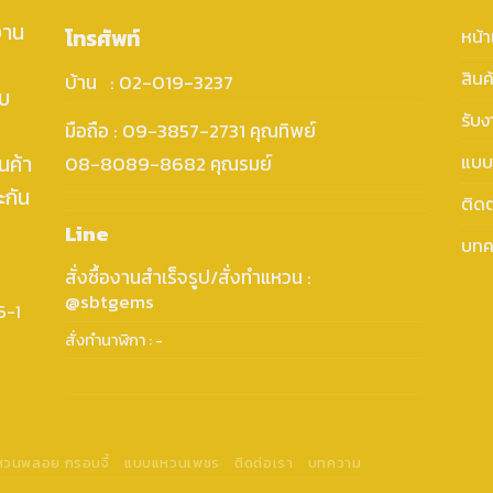
งาน
โทรศัพท์
หน้
สินค
บ้าน : 02-019-3237
ับ
รับ
มือถือ : 09-3857-2731 คุณทิพย์
นค้า
แบบ
08-8089-8682 คุณรมย์
ะกัน
ติดต
Line
บทค
สั่งซื้องานสำเร็จรูป/สั่งทำแหวน :
@sbtgems
6-1
สั่งทำนาฬิกา : -
แหวนพลอย กรอบจี้
แบบแหวนเพชร
ติดต่อเรา
บทความ