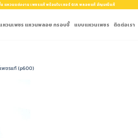
้น แหวนแต่งงาน เพชรแท้ พร้อมใบเซอร์ GIA พลอยแท้ อัญมณีแท้
ำ แหวนเพชร แหวนพลอย กรอบจี้
แบบแหวนเพชร
ติดต่อเรา
ี้เพชรแท้ (p600)