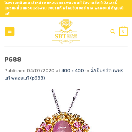
Skip
โรงงานผลิตและจำหน่าย แหวนเพชรพลอยแท้ รับงานสั่งทำจิวเวลรี่
แหวนหมั้น แหวนแต่งงาน เพชรแท้ พร้อมใบเซอร์ GIA พลอยแท้ อัญมณี
to
แท้
content
0
P688
Published
04/07/2020
at
400 × 400
in
จี้/เข็มกลัด เพชร
แท้ พลอยแท้ (p688)