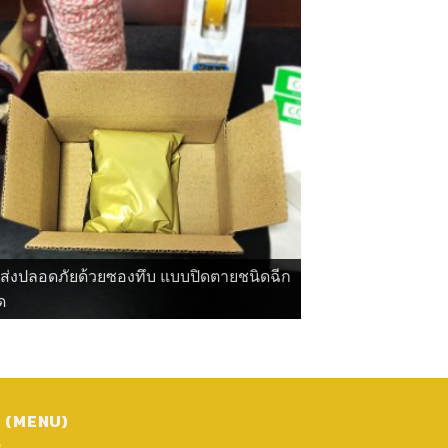
ดส่งปลอดภัยด้วยซองทึบ แบบปิดตายชนิดฉีก
ด
ู (MENU)