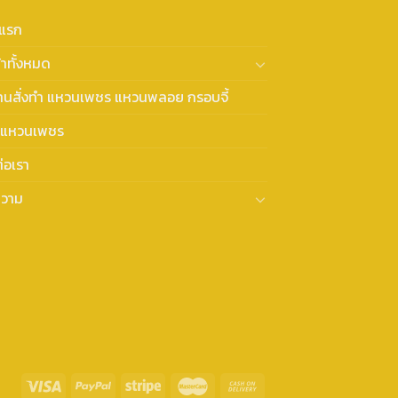
าแรก
้าทั้งหมด
งานสั่งทำ แหวนเพชร แหวนพลอย กรอบจี้
แหวนเพชร
่อเรา
วาม