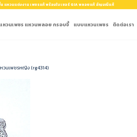
้น แหวนแต่งงาน เพชรแท้ พร้อมใบเซอร์ GIA พลอยแท้ อัญมณีแท้
ำ แหวนเพชร แหวนพลอย กรอบจี้
แบบแหวนเพชร
ติดต่อเรา
หวนเพชรหญิง (rg4314)