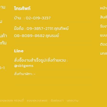
งาน
โทรศัพท์
หน้
สินค
บ้าน : 02-019-3237
ับ
รับ
มือถือ : 09-3857-2731 คุณทิพย์
นค้า
แบบ
08-8089-8682 คุณรมย์
ะกัน
ติดต
Line
บทค
สั่งซื้องานสำเร็จรูป/สั่งทำแหวน :
@sbtgems
6-1
สั่งทำนาฬิกา : -
แหวนพลอย กรอบจี้
แบบแหวนเพชร
ติดต่อเรา
บทความ