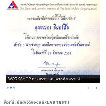
เกียรติบัตร จิวลี่ และอัญมณี คุณทิพย์
ซื้อที่นี่! มั่นใจได้ของแท้ (LAB TEST )