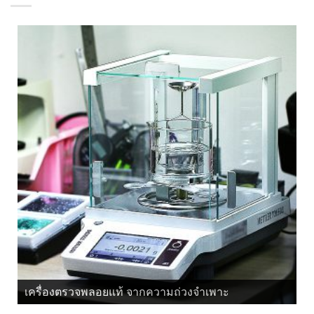
เครื่องตรวจพลอยแท้ จากแสงโพลาไรซ์